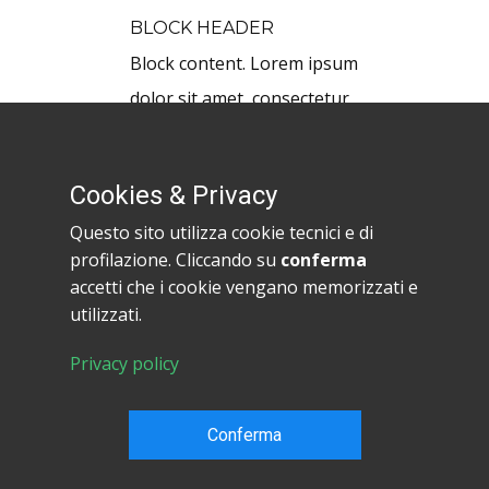
BLOCK HEADER
Block content. Lorem ipsum
dolor sit amet, consectetur
adipiscing elit nullam nunc justo
sagittis suscipit ultrices.
Cookies & Privacy
Questo sito utilizza cookie tecnici e di
profilazione. Cliccando su
conferma
accetti che i cookie vengano memorizzati e
Copyright HowToProg.com 2024
utilizzati.
Condizioni di Privacy
|
Regolamento del sito
|
Contattaci
Privacy policy
HowToProg.com è fatto al 100% in Italia
Partita IVA: IT 03648380834
Conferma