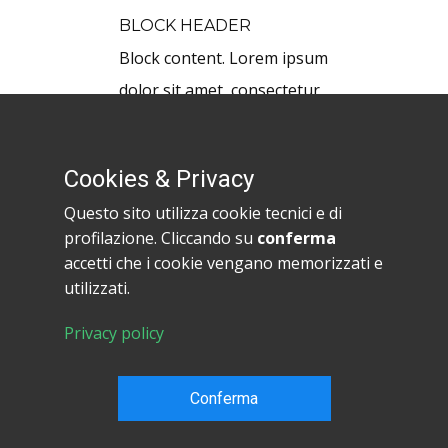
BLOCK HEADER
Block content. Lorem ipsum
dolor sit amet, consectetur
adipiscing elit nullam nunc justo
sagittis suscipit ultrices.
Cookies & Privacy
Questo sito utilizza cookie tecnici e di
profilazione. Cliccando su
conferma
accetti che i cookie vengano memorizzati e
Copyright HowToProg.com 2024
utilizzati.
Condizioni di Privacy
|
Regolamento del sito
|
Contattaci
Privacy policy
HowToProg.com è fatto al 100% in Italia
Partita IVA: IT 03648380834
Conferma