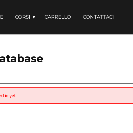
E
CORSI
CARRELLO
CONTATTACI
atabase
d in yet.