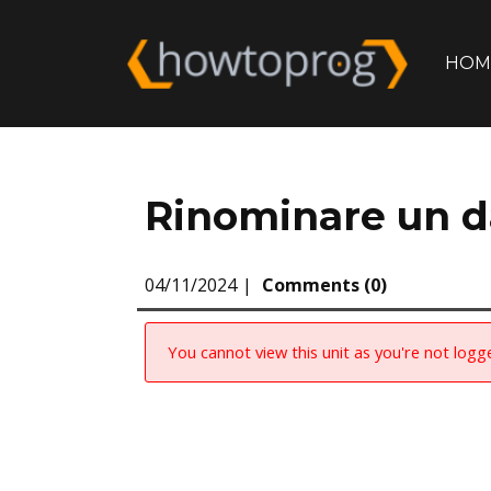
HOM
Rinominare un d
04/11/2024
Comments (0)
You cannot view this unit as you're not logge