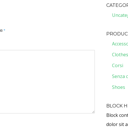
CATEGOR
Uncate
ti
*
PRODUC
Accesso
Clothe
Corsi
Senza c
Shoes
BLOCK 
Block con
dolor sit 